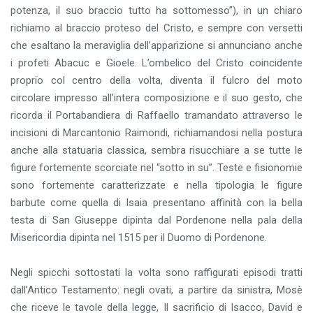
potenza, il suo braccio tutto ha sottomesso”), in un chiaro
richiamo al braccio proteso del Cristo, e sempre con versetti
che esaltano la meraviglia dell’apparizione si annunciano anche
i profeti Abacuc e Gioele. L’ombelico del Cristo coincidente
proprio col centro della volta, diventa il fulcro del moto
circolare impresso all’intera composizione e il suo gesto, che
ricorda il Portabandiera di Raffaello tramandato attraverso le
incisioni di Marcantonio Raimondi, richiamandosi nella postura
anche alla statuaria classica, sembra risucchiare a se tutte le
figure fortemente scorciate nel “sotto in su”. Teste e fisionomie
sono fortemente caratterizzate e nella tipologia le figure
barbute come quella di Isaia presentano affinità con la bella
testa di San Giuseppe dipinta dal Pordenone nella pala della
Misericordia dipinta nel 1515 per il Duomo di Pordenone.
Negli spicchi sottostati la volta sono raffigurati episodi tratti
dall’Antico Testamento: negli ovati, a partire da sinistra, Mosè
che riceve le tavole della legge, Il sacrificio di Isacco, David e