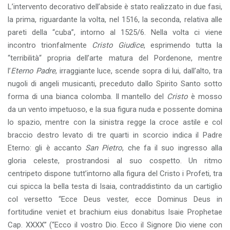
L’intervento decorativo dell’abside è stato realizzato in due fasi,
la prima, riguardante la volta, nel 1516, la seconda, relativa alle
pareti della “cuba”, intorno al 1525/6. Nella volta ci viene
incontro trionfalmente
Cristo Giudice
, esprimendo tutta la
“terribilità“ propria dell’arte matura del Pordenone, mentre
l’
Eterno Padre
, irraggiante luce, scende sopra di lui, dall’alto, tra
nugoli di angeli musicanti, preceduto dallo Spirito Santo sotto
forma di una bianca colomba. Il mantello del
Cristo
è mosso
da un vento impetuoso, e la sua figura nuda e possente domina
lo spazio, mentre con la sinistra regge la croce astile e col
braccio destro levato di tre quarti in scorcio indica il Padre
Eterno: gli è accanto
San Pietro
, che fa il suo ingresso alla
gloria celeste, prostrandosi al suo cospetto. Un ritmo
centripeto dispone tutt’intorno alla figura del Cristo i Profeti, tra
cui spicca la bella testa di Isaia, contraddistinto da un cartiglio
col versetto “Ecce Deus vester, ecce Dominus Deus in
fortitudine veniet et brachium eius donabitus Isaie Prophetae
Cap. XXXX” (“Ecco il vostro Dio. Ecco il Signore Dio viene con