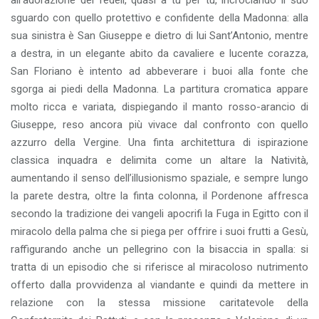
all’adorazione dei fedeli, quasi a tu per tu, incrociando il suo
sguardo con quello protettivo e confidente della Madonna: alla
sua sinistra è San Giuseppe e dietro di lui Sant’Antonio, mentre
a destra, in un elegante abito da cavaliere e lucente corazza,
San Floriano è intento ad abbeverare i buoi alla fonte che
sgorga ai piedi della Madonna. La partitura cromatica appare
molto ricca e variata, dispiegando il manto rosso-arancio di
Giuseppe, reso ancora più vivace dal confronto con quello
azzurro della Vergine. Una finta architettura di ispirazione
classica inquadra e delimita come un altare la Natività,
aumentando il senso dell’illusionismo spaziale, e sempre lungo
la parete destra, oltre la finta colonna, il Pordenone affresca
secondo la tradizione dei vangeli apocrifi la Fuga in Egitto con il
miracolo della palma che si piega per offrire i suoi frutti a Gesù,
raffigurando anche un pellegrino con la bisaccia in spalla: si
tratta di un episodio che si riferisce al miracoloso nutrimento
offerto dalla provvidenza al viandante e quindi da mettere in
relazione con la stessa missione caritatevole della