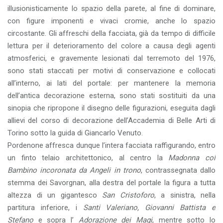
illusionisticamente lo spazio della parete, al fine di dominare,
con figure imponenti e vivaci cromie, anche lo spazio
circostante. Gli affreschi della facciata, già da tempo di difficile
lettura per il deterioramento del colore a causa degli agenti
atmosferici, e gravemente lesionati dal terremoto del 1976,
sono stati staccati per motivi di conservazione e collocati
all’interno, ai lati del portale: per mantenere la memoria
dell’antica decorazione esterna, sono stati sostituiti da una
sinopia che ripropone il disegno delle figurazioni, eseguita dagli
allievi del corso di decorazione dell’Accademia di Belle Arti di
Torino sotto la guida di Giancarlo Venuto.
Pordenone affresca dunque l’intera facciata raffigurando, entro
un finto telaio architettonico, al centro la
Madonna col
Bambino incoronata da Angeli in trono
, contrassegnata dallo
stemma dei Savorgnan, alla destra del portale la figura a tutta
altezza di un gigantesco
San Cristoforo
, a sinistra, nella
partitura inferiore, i
Santi Valeriano, Giovanni Battista e
Stefano
e sopra l’
Adorazione dei Magi
, mentre sotto lo