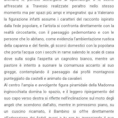
affrescate a Travesio realizzate peraltro nello stesso
momento ma per spazi più ampi e impegnativi: qui a Valeriano
la figurazione infatti assume i caratteri del racconto ispirato
dalla fede popolare, e l’artista si confronta direttamente con la
realtà circostante, con il paesaggio pedemontano e con le
persone che lo abitano, come evidenzia l’ambientazione rustica
della capanna e del fienile, gli scorci domestici con la popolana
che porta l’acqua con i secchi in rame salendo le scale di casa
dove sulla soglia l’aspetta un cagnolino bianco, mentre un
pastore è intento a suonare la cornamusa accanto al suo
gregge, contemplando il paesaggio dai profili montagnosi
punteggiato da castelli e animato da cavalieri.
Al centro l’ampia e avvolgente figura piramidale della Madonna
inginocchiata domina lo spazio, e il leggero ripiegamento del
suo capo verso destra si riflette nell’inclinazione sul moto degli
angeli che scendono dall’alto, mentre in primissimo piano, su
un cuscino ricamato, il Bambino si offre direttamente