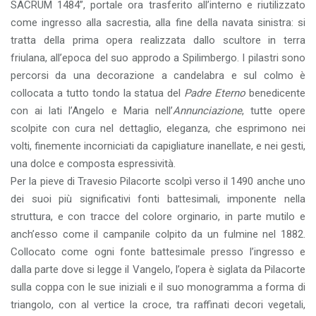
SACRUM 1484”, portale ora trasferito all’interno e riutilizzato
come ingresso alla sacrestia, alla fine della navata sinistra: si
tratta della prima opera realizzata dallo scultore in terra
friulana, all’epoca del suo approdo a Spilimbergo. I pilastri sono
percorsi da una decorazione a candelabra e sul colmo è
collocata a tutto tondo la statua del
Padre Eterno
benedicente
con ai lati l’Angelo e Maria nell’
Annunciazione
, tutte opere
scolpite con cura nel dettaglio, eleganza, che esprimono nei
volti, finemente incorniciati da capigliature inanellate, e nei gesti,
una dolce e composta espressività.
Per la pieve di Travesio Pilacorte scolpì verso il 1490 anche uno
dei suoi più significativi fonti battesimali, imponente nella
struttura, e con tracce del colore orginario, in parte mutilo e
anch’esso come il campanile colpito da un fulmine nel 1882.
Collocato come ogni fonte battesimale presso l’ingresso e
dalla parte dove si legge il Vangelo, l’opera è siglata da Pilacorte
sulla coppa con le sue iniziali e il suo monogramma a forma di
triangolo, con al vertice la croce, tra raffinati decori vegetali,