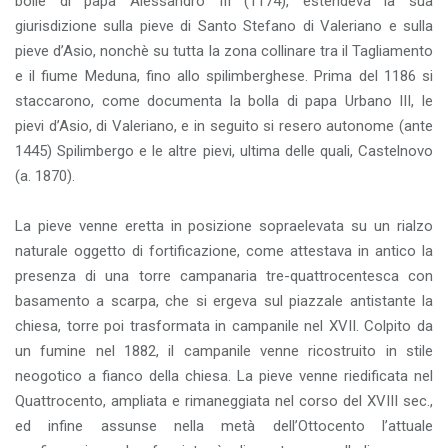
bolle di papa Alessandro III (1174), estendeva la sua
giurisdizione sulla pieve di Santo Stefano di Valeriano e sulla
pieve d’Asio, nonchè su tutta la zona collinare tra il Tagliamento
e il fiume Meduna, fino allo spilimberghese. Prima del 1186 si
staccarono, come documenta la bolla di papa Urbano III, le
pievi d’Asio, di Valeriano, e in seguito si resero autonome (ante
1445) Spilimbergo e le altre pievi, ultima delle quali, Castelnovo
(a. 1870).
La pieve venne eretta in posizione sopraelevata su un rialzo
naturale oggetto di fortificazione, come attestava in antico la
presenza di una torre campanaria tre-quattrocentesca con
basamento a scarpa, che si ergeva sul piazzale antistante la
chiesa, torre poi trasformata in campanile nel XVII. Colpito da
un fumine nel 1882, il campanile venne ricostruito in stile
neogotico a fianco della chiesa. La pieve venne riedificata nel
Quattrocento, ampliata e rimaneggiata nel corso del XVIII sec.,
ed infine assunse nella metà dell’Ottocento l’attuale