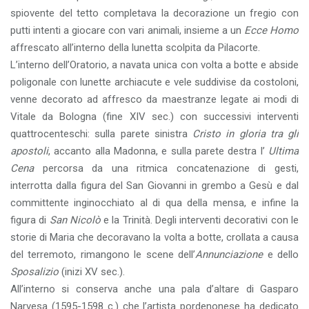
spiovente del tetto completava la decorazione un fregio con
putti intenti a giocare con vari animali, insieme a un
Ecce Homo
affrescato all’interno della lunetta scolpita da Pilacorte.
L’interno dell’Oratorio, a navata unica con volta a botte e abside
poligonale con lunette archiacute e vele suddivise da costoloni,
venne decorato ad affresco da maestranze legate ai modi di
Vitale da Bologna (fine XIV sec.) con successivi interventi
quattrocenteschi: sulla parete sinistra
Cristo in gloria tra gli
apostoli
, accanto alla Madonna, e sulla parete destra l’
Ultima
Cena
percorsa da una ritmica concatenazione di gesti,
interrotta dalla figura del San Giovanni in grembo a Gesù e dal
committente inginocchiato al di qua della mensa, e infine la
figura di
San Nicolò
e la Trinità. Degli interventi decorativi con le
storie di Maria che decoravano la volta a botte, crollata a causa
del terremoto, rimangono le scene dell’
Annunciazione
e dello
Sposalizio
(inizi XV sec.).
All’interno si conserva anche una pala d’altare di Gasparo
Narvesa (1595-1598 c.) che l’artista pordenonese ha dedicato