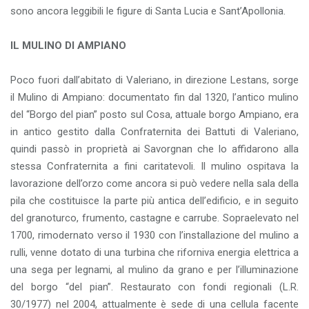
sono ancora leggibili le figure di Santa Lucia e Sant’Apollonia.
IL MULINO DI AMPIANO
Poco fuori dall’abitato di Valeriano, in direzione Lestans, sorge
il Mulino di Ampiano: documentato fin dal 1320, l’antico mulino
del “Borgo del pian” posto sul Cosa, attuale borgo Ampiano, era
in antico gestito dalla Confraternita dei Battuti di Valeriano,
quindi passò in proprietà ai Savorgnan che lo affidarono alla
stessa Confraternita a fini caritatevoli. Il mulino ospitava la
lavorazione dell’orzo come ancora si può vedere nella sala della
pila che costituisce la parte più antica dell’edificio, e in seguito
del granoturco, frumento, castagne e carrube. Sopraelevato nel
1700, rimodernato verso il 1930 con l’installazione del mulino a
rulli, venne dotato di una turbina che riforniva energia elettrica a
una sega per legnami, al mulino da grano e per l’illuminazione
del borgo “del pian”. Restaurato con fondi regionali (L.R.
30/1977) nel 2004, attualmente è sede di una cellula facente