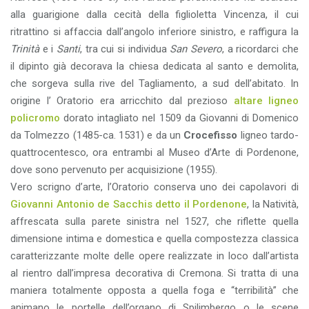
alla guarigione dalla cecità della figlioletta Vincenza, il cui
ritrattino si affaccia dall’angolo inferiore sinistro, e raffigura la
Trinità
e i
Santi
, tra cui si individua
San Severo
, a ricordarci che
il dipinto già decorava la chiesa dedicata al santo e demolita,
che sorgeva sulla rive del Tagliamento, a sud dell’abitato. In
origine l’ Oratorio era arricchito dal prezioso
altare ligneo
policromo
dorato intagliato nel 1509 da Giovanni di Domenico
da Tolmezzo (1485-ca. 1531) e da un
Crocefisso
ligneo tardo-
quattrocentesco, ora entrambi al Museo d’Arte di Pordenone,
dove sono pervenuto per acquisizione (1955).
Vero scrigno d’arte, l’Oratorio conserva uno dei capolavori di
Giovanni Antonio de Sacchis detto il Pordenone
, la Natività,
affrescata sulla parete sinistra nel 1527, che riflette quella
dimensione intima e domestica e quella compostezza classica
caratterizzante molte delle opere realizzate in loco dall’artista
al rientro dall’impresa decorativa di Cremona. Si tratta di una
maniera totalmente opposta a quella foga e “terribilità” che
animano le portelle dell’organo di Spilimbergo o le scene