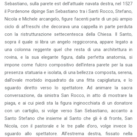
Sebastiano, sulla parete est dell’attuale navata destra, nel 1527
il Pordenone dipinge San Sebastiano tra i Santi Rocco, Stefano,
Nicola e Michele arcangelo, figure facenti parte di un più ampio
ciclo di affreschi che decorava una cappella in parte perduta
con la ristrutturazione settecentesca della Chiesa. Il Santo,
sopra il quale si libra un angelo reggicorona, appare legato a
una colonna reggente quel che resta di una architettura in
rovina, e la sua elegante figura, dalla perfetta anatomia, si
impone come fulcro compositivo dell’intera parete per la sua
presenza statuaria e isolata, di una bellezza composta, serena,
dall’ovale morbido inquadrato da una fitta capigliatura, e lo
sguardo diretto verso lo spettatore. Ad animare la sacra
conversazione, da sinistra San Rocco, in atto di mostrare la
piaga, e ai cui piedi sta la figura inginocchiata di un donatore
con un cartiglio, si volge verso San Sebastiano, accanto a
Santo Stefano che insieme al Santo che gli è di fronte, San
Nicola, con il pastorale e le tre palle d’oro, volge invece lo
sguardo allo spettatore. All’estrema destra, fissato nella