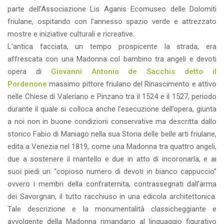
parte dell’Associazione Lis Aganis Ecomuseo delle Dolomiti
friulane, ospitando con l’annesso spazio verde e attrezzato
mostre e iniziative culturali e ricreative.
L’antica facciata, un tempo prospicente la strada, era
affrescata con una Madonna col bambino tra angeli e devoti
opera di
Giovanni Antonio de Sacchis detto il
Pordenone
massimo pittore friulano del Rinascimento e attivo
nelle Chiese di Valeriano e Pinzano tra il 1524 e il 1527, periodo
durante il quale si colloca anche l’esecuzione dell’opera, giunta
a noi non in buone condizioni conservative ma descritta dallo
storico Fabio di Maniago nella sua Storia delle belle arti friulane,
edita a Venezia nel 1819, come una Madonna tra quattro angeli,
due a sostenere il mantello e due in atto di incoronarla, e ai
suoi piedi un “copioso numero di devoti in bianco cappuccio”
ovvero i membri della confraternita, contrassegnati dall’arma
dei Savorgnan, il tutto racchiuso in una edicola architettonica.
Tale descrizione e la monumentalità classicheggiante e
avvolgente della Madonna rimandano al linguaggio figurativo