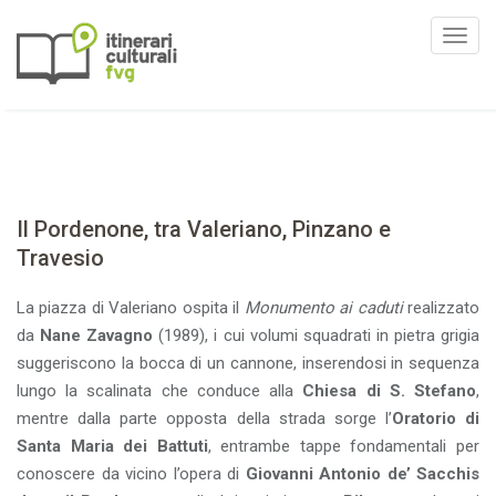
T
o
g
g
l
e
n
Il Pordenone, tra Valeriano, Pinzano e
a
Travesio
v
i
La piazza di Valeriano ospita il
Monumento ai caduti
realizzato
g
da
Nane Zavagno
(1989), i cui volumi squadrati in pietra grigia
a
suggeriscono la bocca di un cannone, inserendosi in sequenza
t
lungo la scalinata che conduce alla
Chiesa di S. Stefano
,
i
mentre dalla parte opposta della strada sorge l’
Oratorio di
o
Santa Maria dei Battuti
, entrambe tappe fondamentali per
n
conoscere da vicino l’opera di
Giovanni Antonio de’ Sacchis