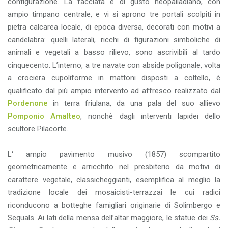
configurazione. La facciata è di gusto neopalladiano, con
ampio timpano centrale, e vi si aprono tre portali scolpiti in
pietra calcarea locale, di epoca diversa, decorati con motivi a
candelabra: quelli laterali, ricchi di figurazioni simboliche di
animali e vegetali a basso rilievo, sono ascrivibili al tardo
cinquecento. L’interno, a tre navate con abside poligonale, volta
a crociera cupoliforme in mattoni disposti a coltello, è
qualificato dal più ampio intervento ad affresco realizzato dal
Pordenone
in terra friulana, da una pala del suo allievo
Pomponio Amalteo
, nonchè dagli interventi lapidei dello
scultore Pilacorte.
L‘ ampio pavimento musivo (1857) scompartito
geometricamente e arricchito nel presbiterio da motivi di
carattere vegetale, classicheggianti, esemplifica al meglio la
tradizione locale dei mosaicisti-terrazzai le cui radici
riconducono a botteghe famigliari originarie di Solimbergo e
Sequals. Ai lati della mensa dell’altar maggiore, le statue dei
Ss.