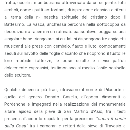
frutta, uccellini e un bucranio attraversato da un serpente, tutti
simboli, come i putti sottostanti, di ispirazione classica e riferiti
al tema della ri- nascita spirituale del cristiano dopo il
Battesimo. La vasca, anch’essa percorsa nella sottocoppa da
decorazioni a racemi in un raffinato bassorilievo, poggia su una
singolare base triangolare, ai cui lati si dispongono tre angioletti
musicanti alle prese con cembalo, flauto e liuto, comodamenti
seduti sul risvolto delle foglie d’acanto che ricoprono il fusto: le
loro morbide fattezze, le pose sciolte e i visi paffuti
dolcemente espressivi, testimoniano al meglio l’abile scalpello
dello scultore.
Qualche decennio più tradi, ritroviamo il nome di Pilacorte e
quello del genero Donato Casella, all’epoca dimoranti a
Pordenone e impegnati nella realizzazione del monumentale
altare lapideo della pieve di San Martino d’Asio, tra i testi
presenti all’accordo stipulato per la precisione “
sopra il ponte
della Cosa”
tra i camerari e rettori della pieve di Travesio e