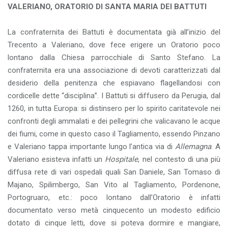
VALERIANO, ORATORIO DI SANTA MARIA DEI BATTUTI
La confraternita dei Battuti è documentata già all’inizio del
Trecento a Valeriano, dove fece erigere un Oratorio poco
lontano dalla Chiesa parrocchiale di Santo Stefano. La
confraternita era una associazione di devoti caratterizzati dal
desiderio della penitenza che espiavano flagellandosi con
cordicelle dette “disciplina”. I Battuti si diffusero da Perugia, dal
1260, in tutta Europa: si distinsero per lo spirito caritatevole nei
confronti degli ammalati e dei pellegrini che valicavano le acque
dei fiumi, come in questo caso il Tagliamento, essendo Pinzano
e Valeriano tappa importante lungo l’antica via di
Allemagna
. A
Valeriano esisteva infatti un
Hospitale
, nel contesto di una più
diffusa rete di vari ospedali quali San Daniele, San Tomaso di
Majano, Spilimbergo, San Vito al Tagliamento, Pordenone,
Portogruaro, etc.: poco lontano dall’Oratorio è infatti
documentato verso metà cinquecento un modesto edificio
dotato di cinque letti, dove si poteva dormire e mangiare,