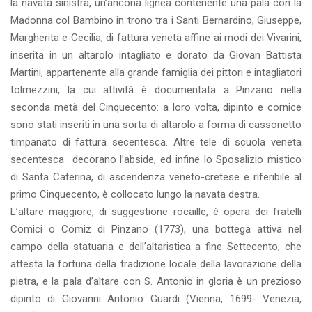
la navata sinistra, un’ancona lignea contenente una pala con la
Madonna col Bambino in trono tra i Santi Bernardino, Giuseppe,
Margherita e Cecilia, di fattura veneta affine ai modi dei Vivarini,
inserita in un altarolo intagliato e dorato da Giovan Battista
Martini, appartenente alla grande famiglia dei pittori e intagliatori
tolmezzini, la cui attività è documentata a Pinzano nella
seconda metà del Cinquecento: a loro volta, dipinto e cornice
sono stati inseriti in una sorta di altarolo a forma di cassonetto
timpanato di fattura secentesca. Altre tele di scuola veneta
secentesca decorano l’abside, ed infine lo Sposalizio mistico
di Santa Caterina, di ascendenza veneto-cretese e riferibile al
primo Cinquecento, è collocato lungo la navata destra.
L’altare maggiore, di suggestione rocaille, è opera dei fratelli
Comici o Comiz di Pinzano (1773), una bottega attiva nel
campo della statuaria e dell’altaristica a fine Settecento, che
attesta la fortuna della tradizione locale della lavorazione della
pietra, e la pala d’altare con S. Antonio in gloria è un prezioso
dipinto di Giovanni Antonio Guardi (Vienna, 1699- Venezia,