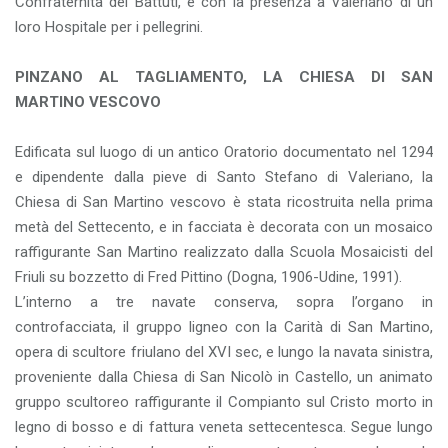
Confraternita dei Battuti, e con la presenza a Valeriano di un
loro Hospitale per i pellegrini.
PINZANO AL TAGLIAMENTO, LA CHIESA DI SAN
MARTINO VESCOVO
Edificata sul luogo di un antico Oratorio documentato nel 1294
e dipendente dalla pieve di Santo Stefano di Valeriano, la
Chiesa di San Martino vescovo è stata ricostruita nella prima
metà del Settecento, e in facciata è decorata con un mosaico
raffigurante San Martino realizzato dalla Scuola Mosaicisti del
Friuli su bozzetto di Fred Pittino (Dogna, 1906-Udine, 1991).
L’interno a tre navate conserva, sopra l’organo in
controfacciata, il gruppo ligneo con la Carità di San Martino,
opera di scultore friulano del XVI sec, e lungo la navata sinistra,
proveniente dalla Chiesa di San Nicolò in Castello, un animato
gruppo scultoreo raffigurante il Compianto sul Cristo morto in
legno di bosso e di fattura veneta settecentesca. Segue lungo