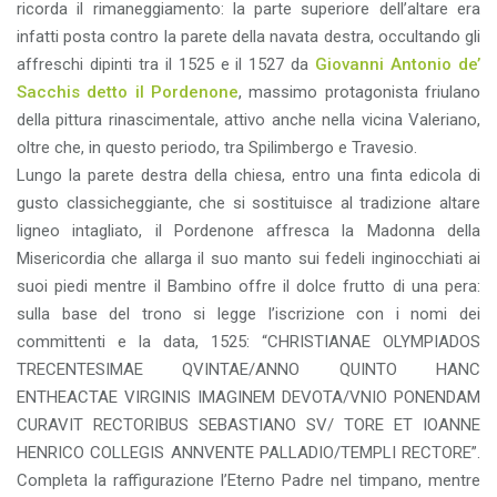
ricorda il rimaneggiamento: la parte superiore dell’altare era
infatti posta contro la parete della navata destra, occultando gli
affreschi dipinti tra il 1525 e il 1527 da
Giovanni Antonio de’
Sacchis detto il Pordenone
, massimo protagonista friulano
della pittura rinascimentale, attivo anche nella vicina Valeriano,
oltre che, in questo periodo, tra Spilimbergo e Travesio.
Lungo la parete destra della chiesa, entro una finta edicola di
gusto classicheggiante, che si sostituisce al tradizione altare
ligneo intagliato, il Pordenone affresca la Madonna della
Misericordia che allarga il suo manto sui fedeli inginocchiati ai
suoi piedi mentre il Bambino offre il dolce frutto di una pera:
sulla base del trono si legge l’iscrizione con i nomi dei
committenti e la data, 1525: “CHRISTIANAE OLYMPIADOS
TRECENTESIMAE QVINTAE/ANNO QUINTO HANC
ENTHEACTAE VIRGINIS IMAGINEM DEVOTA/VNIO PONENDAM
CURAVIT RECTORIBUS SEBASTIANO SV/ TORE ET IOANNE
HENRICO COLLEGIS ANNVENTE PALLADIO/TEMPLI RECTORE”.
Completa la raffigurazione l’Eterno Padre nel timpano, mentre