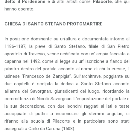
detto il Pordenone
e di altri artisti come
Pilacorte
, che qui
hanno operato.
CHIESA DI SANTO STEFANO PROTOMARTIRE
In posizione dominante su un’altura e documentata intorno al
1186-1187, la pieve di Santo Stefano, filiale di San Pietro
apostolo di Travesio, venne riedificata con un’ ampia facciata a
capanna nel 1492, come si legge su un’ iscrizione a fianco del
pilastro destro del portale accanto al nome di chi la eresse, l’
udinese “Francesco de Zanpigia”. Sull’architrave, poggiante su
due capitelli, è scolpita la dedica a Santo Stefano accanto
all’arma dei Savorgnan, giurisdicenti del luogo, ricordando la
committenza di Nicolò Savorgnan. L’impostazione del portale e
la sua decorazione, con due leoncini raggiati ai lati e teste
accoppiate di puttini a incorniciare gli stemmi angolari, si
rifanno alla scuola di Pilacorte e in particolare sono stati
assegnati a Carlo da Carona (1508).