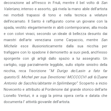
decorazione ad affresco in Friuli, mentre il bel volto di
San
Valeriano
, intenso e assorto, già rivela la mano abile dell’artista
nei morbidi trapassi di tono e nella tecnica a velature
dell’incarnato. Il Santo è raffigurato come un giovane con la
spada, vestito elegantemente in abiti contemporanei, alla moda
e con colori vivaci, secondo un ideale di bellezza desunto dai
maestri dell’arte veneziana come Carpaccio, mentre
San
Michele
esce illusionisticamente dalla sua nicchia per
trafiggere con lo spadone il demonietto ai suoi piedi, anch’esso
sporgente con gli artigli dallo spazio a lui assegnato. Un
cartiglio, oggi parzialmente leggibile, sullo stipite sinistro della
nicchia, reca l’iscrizione “
M Durigo de/Lasin a fato far
questo/S. Michel per sua Devotione/ MCCCCCVI adi 6/Zuane
Antonio de Sacchis/abitante in Spilimbergo”
. Scoperto a inizio
Novecento e attribuito al Pordenone dal grande storico dell’arte
Lionello Venturi, è a oggi la prima opera certa e datata che
documenta l’ attività giovanile dell’artista.