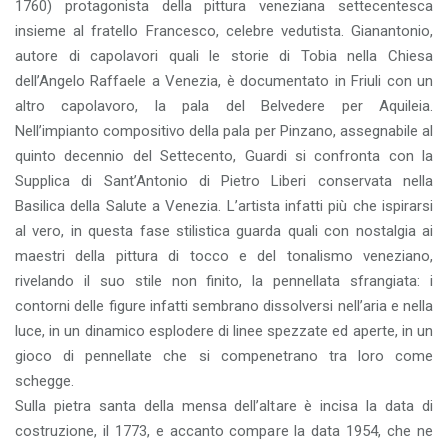
1760) protagonista della pittura veneziana settecentesca
insieme al fratello Francesco, celebre vedutista. Gianantonio,
autore di capolavori quali le storie di Tobia nella Chiesa
dell’Angelo Raffaele a Venezia, è documentato in Friuli con un
altro capolavoro, la pala del Belvedere per Aquileia.
Nell’impianto compositivo della pala per Pinzano, assegnabile al
quinto decennio del Settecento, Guardi si confronta con la
Supplica di Sant’Antonio di Pietro Liberi conservata nella
Basilica della Salute a Venezia. L’artista infatti più che ispirarsi
al vero, in questa fase stilistica guarda quali con nostalgia ai
maestri della pittura di tocco e del tonalismo veneziano,
rivelando il suo stile non finito, la pennellata sfrangiata: i
contorni delle figure infatti sembrano dissolversi nell’aria e nella
luce, in un dinamico esplodere di linee spezzate ed aperte, in un
gioco di pennellate che si compenetrano tra loro come
schegge.
Sulla pietra santa della mensa dell’altare è incisa la data di
costruzione, il 1773, e accanto compare la data 1954, che ne