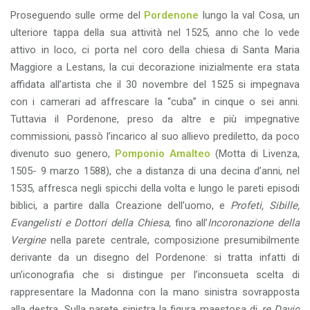
Proseguendo sulle orme del
Pordenone
lungo la val Cosa, un
ulteriore tappa della sua attività nel 1525, anno che lo vede
attivo in loco, ci porta nel coro della chiesa di Santa Maria
Maggiore a Lestans, la cui decorazione inizialmente era stata
affidata all’artista che il 30 novembre del 1525 si impegnava
con i camerari ad affrescare la “cuba” in cinque o sei anni.
Tuttavia il Pordenone, preso da altre e più impegnative
commissioni, passò l’incarico al suo allievo prediletto, da poco
divenuto suo genero,
Pomponio Amalteo
(Motta di Livenza,
1505- 9 marzo 1588), che a distanza di una decina d’anni, nel
1535, affresca negli spicchi della volta e lungo le pareti episodi
biblici, a partire dalla Creazione dell’uomo, e
Profeti, Sibille,
Evangelisti e Dottori della Chiesa
, fino all’
Incoronazione della
Vergine
nella parete centrale, composizione presumibilmente
derivante da un disegno del Pordenone: si tratta infatti di
un’iconografia che si distingue per l’inconsueta scelta di
rappresentare la Madonna con la mano sinistra sovrapposta
alla destra. Sulla parete sinistra la figura maestosa di
re David