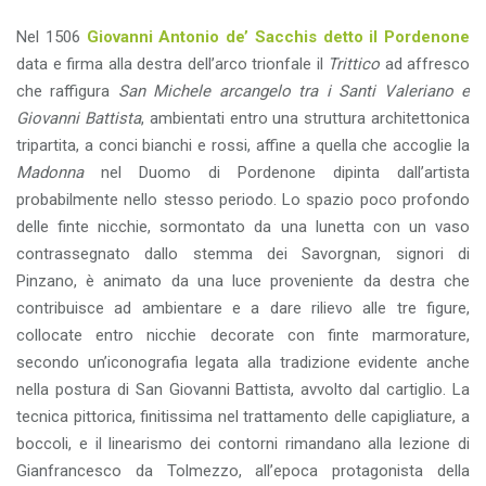
Nel 1506
Giovanni Antonio de’ Sacchis detto il Pordenone
data e firma alla destra dell’arco trionfale il
Trittico
ad affresco
che raffigura
San Michele arcangelo tra i Santi Valeriano e
Giovanni Battista
, ambientati entro una struttura architettonica
tripartita, a conci bianchi e rossi, affine a quella che accoglie la
Madonna
nel Duomo di Pordenone dipinta dall’artista
probabilmente nello stesso periodo. Lo spazio poco profondo
delle finte nicchie, sormontato da una lunetta con un vaso
contrassegnato dallo stemma dei Savorgnan, signori di
Pinzano, è animato da una luce proveniente da destra che
contribuisce ad ambientare e a dare rilievo alle tre figure,
collocate entro nicchie decorate con finte marmorature,
secondo un’iconografia legata alla tradizione evidente anche
nella postura di San Giovanni Battista, avvolto dal cartiglio. La
tecnica pittorica, finitissima nel trattamento delle capigliature, a
boccoli, e il linearismo dei contorni rimandano alla lezione di
Gianfrancesco da Tolmezzo, all’epoca protagonista della