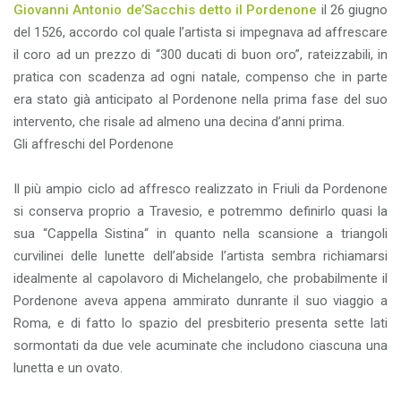
Giovanni Antonio de’Sacchis detto il Pordenone
il 26 giugno
del 1526, accordo col quale l’artista si impegnava ad affrescare
il coro ad un prezzo di “300 ducati di buon oro”, rateizzabili, in
pratica con scadenza ad ogni natale, compenso che in parte
era stato già anticipato al Pordenone nella prima fase del suo
intervento, che risale ad almeno una decina d’anni prima.
Gli affreschi del Pordenone
Il più ampio ciclo ad affresco realizzato in Friuli da Pordenone
si conserva proprio a Travesio, e potremmo definirlo quasi la
sua “Cappella Sistina“ in quanto nella scansione a triangoli
curvilinei delle lunette dell’abside l’artista sembra richiamarsi
idealmente al capolavoro di Michelangelo, che probabilmente il
Pordenone aveva appena ammirato dunrante il suo viaggio a
Roma, e di fatto lo spazio del presbiterio presenta sette lati
sormontati da due vele acuminate che includono ciascuna una
lunetta e un ovato.