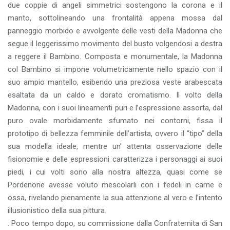
due coppie di angeli simmetrici sostengono la corona e il
manto, sottolineando una frontalità appena mossa dal
panneggio morbido e avvolgente delle vesti della Madonna che
segue il leggerissimo movimento del busto volgendosi a destra
a reggere il Bambino. Composta e monumentale, la Madonna
col Bambino si impone volumetricamente nello spazio con il
suo ampio mantello, esibendo una preziosa veste arabescata
esaltata da un caldo e dorato cromatismo. Il volto della
Madonna, con i suoi lineamenti puri e l’espressione assorta, dal
puro ovale morbidamente sfumato nei contorni, fissa il
prototipo di bellezza femminile dell’artista, ovvero il “tipo” della
sua modella ideale, mentre un’ attenta osservazione delle
fisionomie e delle espressioni caratterizza i personaggi ai suoi
piedi, i cui volti sono alla nostra altezza, quasi come se
Pordenone avesse voluto mescolarli con i fedeli in carne e
ossa, rivelando pienamente la sua attenzione al vero e l’intento
illusionistico della sua pittura.
. Poco tempo dopo, su commissione dalla Confraternita di San