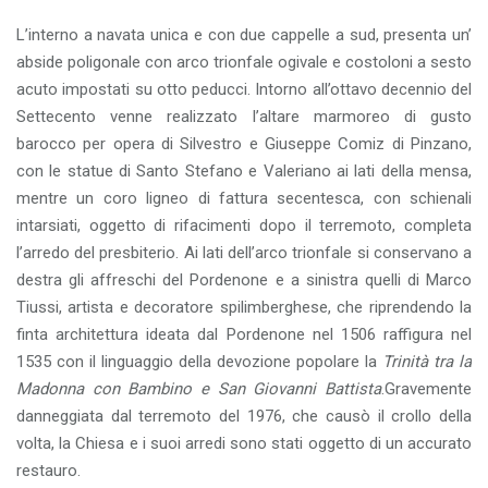
L’interno a navata unica e con due cappelle a sud, presenta un’
abside poligonale con arco trionfale ogivale e costoloni a sesto
acuto impostati su otto peducci. Intorno all’ottavo decennio del
Settecento venne realizzato l’altare marmoreo di gusto
barocco per opera di Silvestro e Giuseppe Comiz di Pinzano,
con le statue di Santo Stefano e Valeriano ai lati della mensa,
mentre un coro ligneo di fattura secentesca, con schienali
intarsiati, oggetto di rifacimenti dopo il terremoto, completa
l’arredo del presbiterio. Ai lati dell’arco trionfale si conservano a
destra gli affreschi del Pordenone e a sinistra quelli di Marco
Tiussi, artista e decoratore spilimberghese, che riprendendo la
finta architettura ideata dal Pordenone nel 1506 raffigura nel
1535 con il linguaggio della devozione popolare la
Trinità tra la
Madonna con Bambino e San Giovanni Battista
.Gravemente
danneggiata dal terremoto del 1976, che causò il crollo della
volta, la Chiesa e i suoi arredi sono stati oggetto di un accurato
restauro.