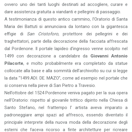
ovvero uno dei tanti luoghi destinati ad accogliere, curare e
dare assistenza gratuita a viandanti e pellegrini di passaggio.
A testimonianza di questo antico cammino, l’Oratorio di Santa
Maria dei Battuti si annunciava da lontano con la gigantesca
effigie di
San Cristoforo
, protettore dei pellegrini e dei
traghettatori, parte della decorazione della facciata affrescata
dal Pordenone. Il portale lapideo d’ingresso venne scolpito nel
1499 con decorazione a candelabre da
Giovanni Antonio
Pilacorte
, e molto probabilmente era completato da statue
collocate alla base e alla sommità dell’archivolto su cui si legge
la data “1499.ADI. DE. MAZO”, come ad esempio nel portale che
si conserva nella pieve di San Pietro a Travesio.
Nell’ottobre del 1524 Pordenone veniva pagato per la sua opera
nell’Oratorio: rispetto al giovanile trittico dipinto nella Chiesa di
Santo Stefano, nel frattempo l’ artista aveva imparato a
padroneggiare ampi spazi ad affresco, essendo diventato il
principale interprete della nuova moda della decorazione degli
esterni che faceva ricorso a finte architetture per ricreare