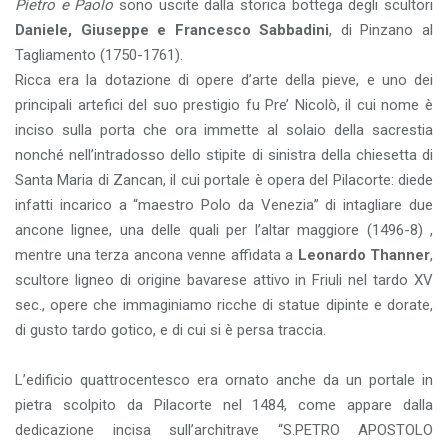
Pietro e Paolo
sono uscite dalla storica bottega degli scultori
Daniele, Giuseppe e Francesco Sabbadini
, di Pinzano al
Tagliamento (1750-1761).
Ricca era la dotazione di opere d’arte della pieve, e uno dei
principali artefici del suo prestigio fu Pre’ Nicolò, il cui nome è
inciso sulla porta che ora immette al solaio della sacrestia
nonché nell’intradosso dello stipite di sinistra della chiesetta di
Santa Maria di Zancan, il cui portale è opera del Pilacorte: diede
infatti incarico a “maestro Polo da Venezia” di intagliare due
ancone lignee, una delle quali per l’altar maggiore (1496-8) ,
mentre una terza ancona venne affidata a
Leonardo Thanner
,
scultore ligneo di origine bavarese attivo in Friuli nel tardo XV
sec., opere che immaginiamo ricche di statue dipinte e dorate,
di gusto tardo gotico, e di cui si è persa traccia.
L’edificio quattrocentesco era ornato anche da un portale in
pietra scolpito da Pilacorte nel 1484, come appare dalla
dedicazione incisa sull’architrave “S.PETRO APOSTOLO